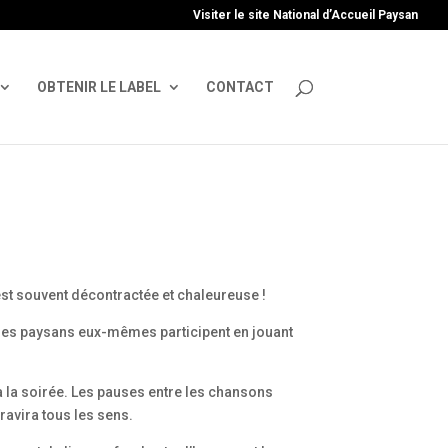
uire', 'GTM-TFCVLFN');
Visiter le site National d’Accueil Paysan
OBTENIR LE LABEL
CONTACT
st souvent décontractée et chaleureuse !
s, les paysans eux-mêmes participent en jouant
à la soirée. Les pauses entre les chansons
ravira tous les sens.