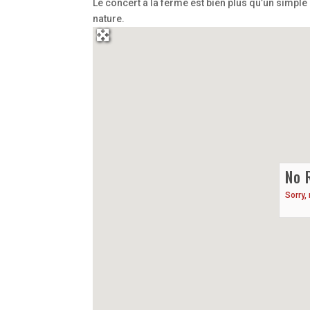
Le concert à la ferme est bien plus qu’un simple 
nature.
No 
Sorry,