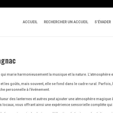
 X-Content-Type-Options Referrer-Policy Permissions-Policy
ga('req
ACCUEIL
RECHERCHER UN ACCUEIL
S’ÉVADER
agnac
e qui marie harmonieusement la musique et la nature. L’atmosphère e
et les goûts, mais souvent, elle se fond dans le cadre rural. Parfoi
uche personnelle à l’événement.
la lueur des lanternes et autres peut ajouter une atmosphère magique 
 locaux, vous offrant ainsi une expérience sensorielle complète qui 