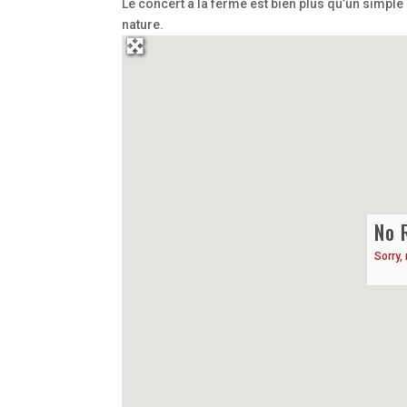
Le concert à la ferme est bien plus qu’un simple 
nature.
No 
Sorry,