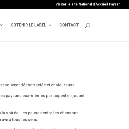
uire', 'GTM-TFCVLFN');
Visiter le site National d’Accueil Paysan
OBTENIR LE LABEL
CONTACT
st souvent décontractée et chaleureuse !
s, les paysans eux-mêmes participent en jouant
à la soirée. Les pauses entre les chansons
ravira tous les sens.