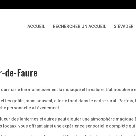
 X-Content-Type-Options Referrer-Policy Permissions-Policy
ga('req
ACCUEIL
RECHERCHER UN ACCUEIL
S’ÉVADER
r-de-Faure
e qui marie harmonieusement la musique et la nature. L’atmosphère e
et les goûts, mais souvent, elle se fond dans le cadre rural. Parfoi
uche personnelle à l’événement.
la lueur des lanternes et autres peut ajouter une atmosphère magique 
 locaux, vous offrant ainsi une expérience sensorielle complète qui 