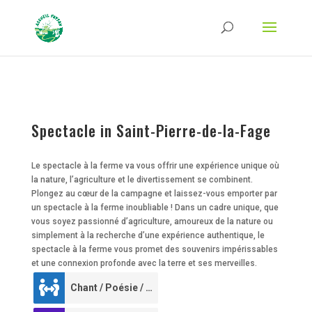
Strict-Transport-Security Content-Security-Policy X-Frame-Options X-Content-
Type-Options Referrer-Policy Permissions-Policy
ga('require', 'GTM-TFCVLFN');
Spectacle in Saint-Pierre-de-la-Fage
Le spectacle à la ferme va vous offrir une expérience unique où
la nature, l’agriculture et le divertissement se combinent.
Plongez au cœur de la campagne et laissez-vous emporter par
un spectacle à la ferme inoubliable ! Dans un cadre unique, que
vous soyez passionné d’agriculture, amoureux de la nature ou
simplement à la recherche d’une expérience authentique, le
spectacle à la ferme vous promet des souvenirs impérissables
et une connexion profonde avec la terre et ses merveilles.
Chant / Poésie / Conte
0