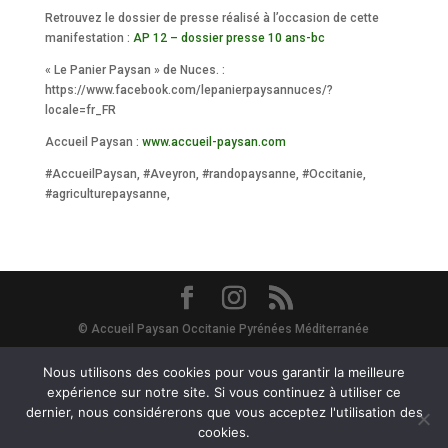
Retrouvez le dossier de presse réalisé à l’occasion de cette
manifestation :
AP 12 – dossier presse 10 ans-bc
« Le Panier Paysan » de Nuces. :
https://www.facebook.com/lepanierpaysannuces/?
locale=fr_FR
Accueil Paysan :
www.accueil-paysan.com
#AccueilPaysan, #Aveyron, #randopaysanne, #Occitanie,
#agriculturepaysanne,
© Accueil Paysan Occitanie Pyrénées Méditerranée
Site Map
-
Mentions Légales
-
Vie Privée - RGPD
- Avec le soutien de
Nous utilisons des cookies pour vous garantir la meilleure
expérience sur notre site. Si vous continuez à utiliser ce
dernier, nous considérerons que vous acceptez l'utilisation des
la Région Occitanie et du département de l'Hérault :
cookies.