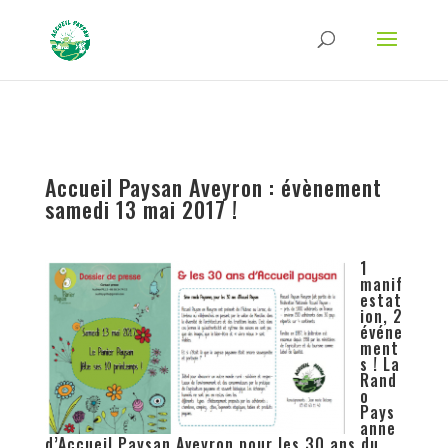
Strict-Transport-Security Content-Security-Policy X-Frame-Options X-Content-
Type-Options Referrer-Policy Permissions-Policy
ga('require', 'GTM-TFCVLFN');
Accueil Paysan Aveyron : évènement
samedi 13 mai 2017 !
1
manif
estat
ion, 2
événe
ment
s ! La
Rand
o
Pays
anne
d’Accueil Paysan Aveyron pour les 30 ans du