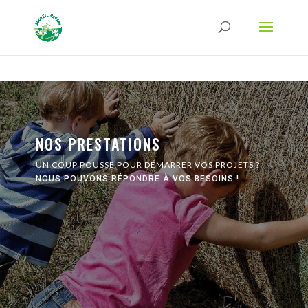
Strict-Transport-Security Content-Security-Policy X-Frame-Options X-Content-
Type-Options Referrer-Policy Permissions-Policy
ga('require', 'GTM-TFCVLFN');
NOS PRESTATIONS
UN COUP POUSSE POUR DÉMARRER VOS PROJETS ?
NOUS POUVONS RÉPONDRE À VOS BESOINS !