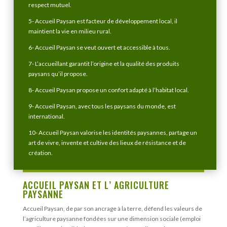
respect mutuel. ​
5- Accueil Paysan est facteur de développement local, il
maintient la vie en milieu rural.
6- Accueil Paysan se veut ouvert et accessible à tous.
7- L’accueillant garantit l’origine et la qualité des produits
paysans qu’il propose.
8- Accueil Paysan propose un confort adapté à l’habitat local.
9- Accueil Paysan, avec tous les paysans du monde, est
international.
10- Accueil Paysan valorise les identités paysannes, partage un
art de vivre, invente et cultive des lieux de résistance et de
création.
ACCUEIL PAYSAN ET L’ AGRICULTURE
PAYSANNE
Accueil Paysan, de par son ancrage à la terre, défend les valeurs de
l’agriculture paysanne fondées sur une dimension sociale (emploi