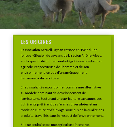
LES ORIGINES
L’association Accueil Paysan est née en 1987 d’une
longue réflexion de paysans de la région Rhône-Alpes,
sur la spécificité d’un accueil intégré à une production
agricole, respectueuse de l’homme et de son
environnement, en vue d’un aménagement
harmonieux du territoire.
Elle a souhaité se positionner comme une alternative
au modèle dominant de développement de
l’agriculture. Soutenant une agriculture paysanne, ses
adhérents préfèrent des fermes diversifiées et un
mode de culture et d’élevage soucieux de la qualité des
produits, travaillés dans le respect de l’environnement.
Elle ne souhaite pas une agriculture intensive,