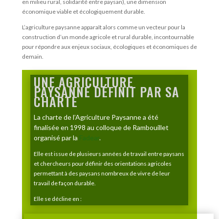
en milieu rural, solidarité entre paysan), une dimension
économique viable et écologiquement durable.
L’agriculture paysanne apparaît alors comme un vecteur pour la
construction d’un monde agricole et rural durable, incontournable
pour répondre aux enjeux sociaux, écologiques et économiques de
demain.
UNE AGRICULTURE
PAYSANNE DÉFINIT PAR SA
CHARTE
La charte de l’Agriculture Paysanne a été
finalisée en 1998 au colloque de Rambouillet
organisé par la
Fadear
.
Elle est issue de plusieurs années de travail entre paysans
et chercheurs pour définir des orientations agricoles
permettant à des paysans nombreux de vivre de leur
travail de façon durable.
Elle se décline en :