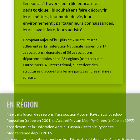
lien social à travers leur rôle éducatif et
pédagogique. Ils souhaitent faire découvrir
leurs métiers, leur mode de vie, leur
environnement ; partager leurs connaissances,
leurs savoir-faire, leurs activités.
Comptant aujourd’hui plus de 700 structures
adhérentes, la Fédération Nationale rassemble 14
associations régionales et 36 associations
départementales dans 23 régions (métropole et
Outre-Mer). A l’international, elle fédère des
structures d’accueil à la ferme partageant les mêmes
valeurs.
EN RÉGION
Née de la fusion des régions, l’association Accueil Paysan Languedoc-
Roussillon (créée en 2001) et Accueil Paysan Midi-Pyrénées (créée en 1997)
sont devenues la Fédération Accueil Paysan Occitanie Pyrénées
Méditerranée depuis 2016.
Elle est une association membre de la Fédération Nationale d’Accueil Paysan.