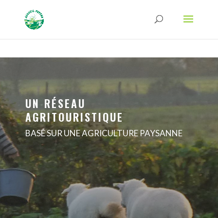
Strict-Transport-Security Content-Security-Policy X-Frame-Options X-Content-
Type-Options Referrer-Policy Permissions-Policy
ga('require', 'GTM-TFCVLFN');
UN RÉSEAU
AGRITOURISTIQUE
BASÉ SUR UNE AGRICULTURE PAYSANNE