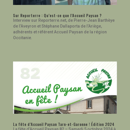
Sur Reporterre : Qu’est-ce que l’Accueil Paysan ?
Interview sur Reporterre.net, de Pierre-Jean Barthèye
de l’Aveyron et Stéphane Dallaporta de l’Ariège,
adhérents et référent Accueil Paysan de la région
Occitanie.
La fête d’Accueil Paysan Tarn-et-Garonne ! Édition 2024
La fête d’Accueil Paysan 82 – Samedi 5 octobre 2024 à