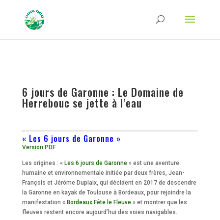
Strict-Transport-Security Content-Security-Policy X-Frame-Options X-Content-
Type-Options Referrer-Policy Permissions-Policy
ga('require', 'GTM-TFCVLFN');
6 jours de Garonne : Le Domaine de
Herrebouc se jette à l’eau
« Les 6 jours de Garonne »
Version PDF
Les origines : «
Les 6 jours de Garonne
» est une aventure
humaine et environnementale initiée par deux frères, Jean-
François et Jérôme Duplaix, qui décident en 2017 de descendre
la Garonne en kayak de Toulouse à Bordeaux, pour rejoindre la
manifestation «
Bordeaux Fête le Fleuve
» et montrer que les
fleuves restent encore aujourd’hui des voies navigables.