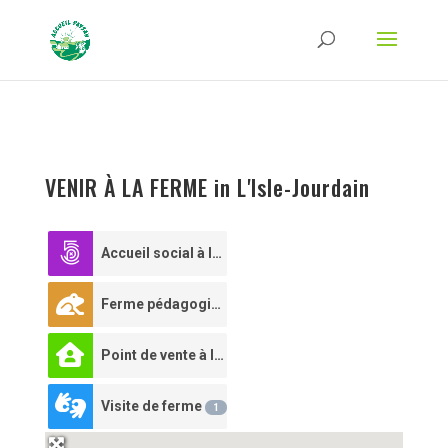
Strict-Transport-Security Content-Security-Policy X-Frame-Options X-Content-
Type-Options Referrer-Policy Permissions-Policy
ga('require', 'GTM-TFCVLFN');
VENIR À LA FERME in L'Isle-Jourdain
Accueil social à la journée
0
Ferme pédagogique
1
Point de vente à la ferme
1
Visite de ferme
1