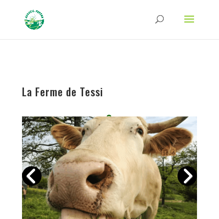
Strict-Transport-Security Content-Security-Policy X-Frame-Options X-Content-
Type-Options Referrer-Policy Permissions-Policy
ga('require', 'GTM-TFCVLFN');
La Ferme de Tessi