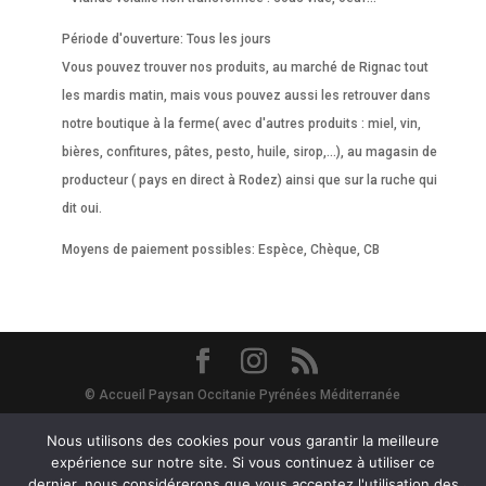
Période d'ouverture: Tous les jours
Vous pouvez trouver nos produits, au marché de Rignac tout
les mardis matin, mais vous pouvez aussi les retrouver dans
notre boutique à la ferme( avec d'autres produits : miel, vin,
bières, confitures, pâtes, pesto, huile, sirop,...), au magasin de
producteur ( pays en direct à Rodez) ainsi que sur la ruche qui
dit oui.
Moyens de paiement possibles: Espèce, Chèque, CB
© Accueil Paysan Occitanie Pyrénées Méditerranée
Site Map
-
Mentions Légales
-
Vie Privée - RGPD
- Avec le soutien de
Nous utilisons des cookies pour vous garantir la meilleure
expérience sur notre site. Si vous continuez à utiliser ce
dernier, nous considérerons que vous acceptez l'utilisation des