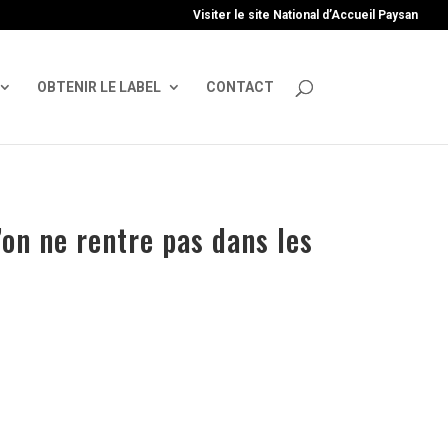
uire', 'GTM-TFCVLFN');
Visiter le site National d’Accueil Paysan
OBTENIR LE LABEL
CONTACT
’on ne rentre pas dans les