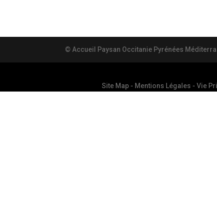
© Accueil Paysan Occitanie Pyrénées Méditerr
Site Map
-
Mentions Légales
-
Vie Pr