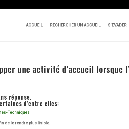
 X-Content-Type-Options Referrer-Policy Permissions-Policy
ga('req
ACCUEIL
RECHERCHER UN ACCUEIL
S’ÉVADER
per une activité d’accueil lorsque l
ans réponse.
rtaines d’entre elles:
iches-Techniques
 de le rendre plus lisible.