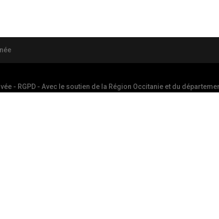
anée
ivée - RGPD
- Avec le soutien de la Région Occitanie et du département