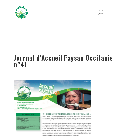
Strict-Transport-Security Content-Security-Policy X-Frame-Options X-Content-
Type-Options Referrer-Policy Permissions-Policy
ga('require', 'GTM-TFCVLFN');
Journal d’Accueil Paysan Occitanie
n°41