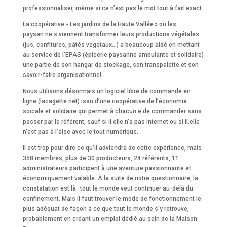
professionnaliser, même si ce n’est pas le mot tout à fait exact.
La coopérative « Les jardins de la Haute Vallée » où les
paysan.ne.s viennent transformer leurs productions végétales
(jus, confitures, pâtés végétaux…) a beaucoup aidé en mettant
au service de l’EPAS (épicerie paysanne ambulante et solidaire)
une partie de son hangar de stockage, son transpalette et son
savoir-faire organisationnel.
Nous utilisons désormais un logiciel libre de commande en
ligne (lacagette.net) issu d’une coopérative de l’économie
sociale et solidaire qui permet à chacun.e de commander sans
passer par le référent, sauf si il.elle n’a pas internet ou si il.elle
n’est pas à l’aise avec le tout numérique.
Il est trop pour dire ce qu’il adviendra de cette expérience, mais
358 membres, plus de 30 producteurs, 24 référents, 11
administrateurs participent à une aventure passionnante et
économiquement valable. À la suite de notre questionnaire, la
constatation est là : tout le monde veut continuer au-delà du
confinement. Mais il faut trouver le mode de fonctionnement le
plus adéquat de façon à ce que tout le monde s’y retrouve,
probablement en créant un emploi dédié au sein de la Maison