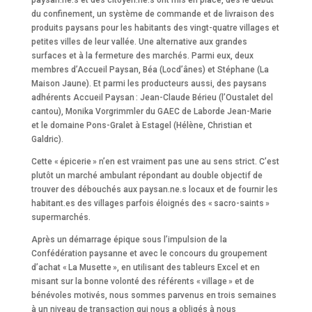
du confinement, un système de commande et de livraison des
produits paysans pour les habitants des vingt-quatre villages et
petites villes de leur vallée. Une alternative aux grandes
surfaces et à la fermeture des marchés. Parmi eux, deux
membres d’Accueil Paysan, Béa (Locd’ânes) et Stéphane (La
Maison Jaune). Et parmi les producteurs aussi, des paysans
adhérents Accueil Paysan : Jean-Claude Bérieu (l’Oustalet del
cantou), Monika Vorgrimmler du GAEC de Laborde Jean-Marie
et le domaine Pons-Gralet à Estagel (Hélène, Christian et
Galdric).
Cette « épicerie » n’en est vraiment pas une au sens strict. C’est
plutôt un marché ambulant répondant au double objectif de
trouver des débouchés aux paysan.ne.s locaux et de fournir les
habitant.es des villages parfois éloignés des « sacro-saints »
supermarchés.
Après un démarrage épique sous l’impulsion de la
Confédération paysanne et avec le concours du groupement
d’achat « La Musette », en utilisant des tableurs Excel et en
misant sur la bonne volonté des référents « village » et de
bénévoles motivés, nous sommes parvenus en trois semaines
à un niveau de transaction qui nous a obligés à nous