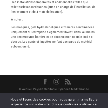
· les installations temporaires et additionnelles telles que
toilettes/lavabos/douches (prise en charge de l’installation, de
l’enlèvement et de 4 mois de location).
À noter :
Les masques, gels hydroalcooliques et visières sont financés
uniquement si l’entreprise a également investi dans, au moins,
une des mesures barrière et de distanciation sociale listée ci-
dessus. Les gants et lingettes ne font pas partie du matériel
subventionné.
© Accueil Paysan Occitanie Pyrénées Méditerranée
Site Map
-
Mentions Légales
-
Vie Privée - RGPD
- Avec le soutien de
Nous utilisons des cookies pour vous garantir la meilleure
expérience sur notre site. Si vous continuez à utiliser ce