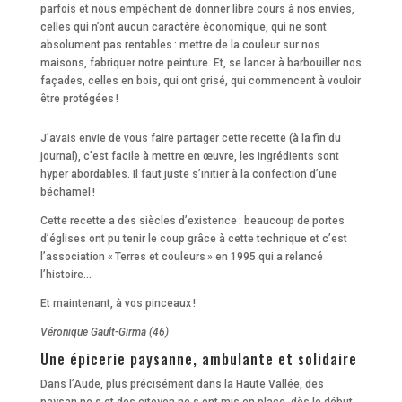
parfois et nous empêchent de donner libre cours à nos envies,
celles qui n’ont aucun caractère économique, qui ne sont
absolument pas rentables : mettre de la couleur sur nos
maisons, fabriquer notre peinture. Et, se lancer à barbouiller nos
façades, celles en bois, qui ont grisé, qui commencent à vouloir
être protégées !
J’avais envie de vous faire partager cette
recette (à la fin du
journal),
c’est facile à mettre en œuvre, les ingrédients sont
hyper abordables. Il faut juste s’initier à la confection d’une
béchamel !
Cette
recette
a des siècles d’existence : beaucoup de portes
d’églises ont pu tenir le coup grâce à cette technique et c’est
l’association « Terres et couleurs » en 1995 qui a relancé
l’histoire…
Et maintenant, à vos pinceaux !
Véronique Gault-Girma (46)
Une épicerie paysanne, ambulante et solidaire
Dans l’Aude, plus précisément dans la Haute Vallée, des
paysan.ne.s et des citoyen.ne.s ont mis en place, dès le début