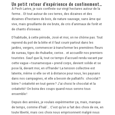
Un petit retour d’expérience de confinement…
À Pech Larive, je suis confinée sur vingt hectares autour de la
ferme… Et tout autour de ces terres, des dizaines et des
dizaines d’hectares de bois, de nature sauvage, sans âme qui
vive, mais grouillante de vie brute, de cris d’animaux de forêt et
de chants d’oiseaux.
D’habitude, à cette période, José et moi, on ne chôme pas. Tout
reprend du poil de la bête et il faut courir partout dans les
jardins, vergers, commencer à transformer les premières fleurs
de sureau, tiges de rhubarbe, cerise… et accueillir nos premiers
touristes. Sauf que là, tout ce temps d’accueil rendu vacant par
cette vague « tsunamesque » prend corps, devient solide et se
pose là, devant moi, en offrande ! La tension collective est
latente, même si elle se vit à distance pour nous, les paysans
dans nos campagnes, et elle a besoin de palliatifs : chocolat ?
bière ? créativité en tout genre ? J’ai choisi le chocolat et la
créativité ! On boira des coups quand nous serons tous
ensemble !
Depuis des années, je voulais expérimenter ça, mais, manque
de temps, comme d’hab’… C’est qu’on a fait des choix de vie, en
toute liberté, mais ces choix nous emprisonnent malgré nous