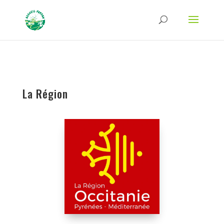
Strict-Transport-Security Content-Security-Policy X-Frame-Options X-Content-
Type-Options Referrer-Policy Permissions-Policy
ga('require', 'GTM-TFCVLFN');
La Région