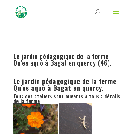
Strict-Transport-Security Content-Security-Policy X-Frame-Options X-Content-
Type-Options Referrer-Policy Permissions-Policy
ga('require', 'GTM-TFCVLFN');
Le jardin pédagogique de la ferme
Qu’es aquò à Bagat en quercy (46).
Le jardin pédagogique de la ferme
Qu’es aqu
ò
à Bagat en quercy.
Tous ces ateliers sont
ouverts à tous :
détails
de la ferme