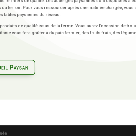
ats fermiers de qualité. Les auberges paysannes sont disposées à éch
s du terroir. Pour vous ressourcer après une matinée chargée, vous a
des tables paysannes du réseau.
produits de qualité issus de la ferme. Vous aurez l’occasion de trouve
anie vous fera goûter à du pain fermier, des fruits frais, des légumes
eil Paysan
anée