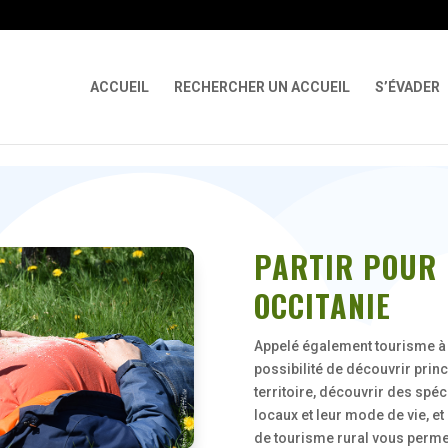
 X-Content-Type-Options Referrer-Policy Permissions-Policy
ga('req
ACCUEIL
RECHERCHER UN ACCUEIL
S’ÉVADER
PARTIR POUR 
OCCITANIE
Appelé également tourisme à 
possibilité de découvrir prin
territoire, découvrir des spéc
locaux et leur mode de vie, e
de tourisme rural vous permet