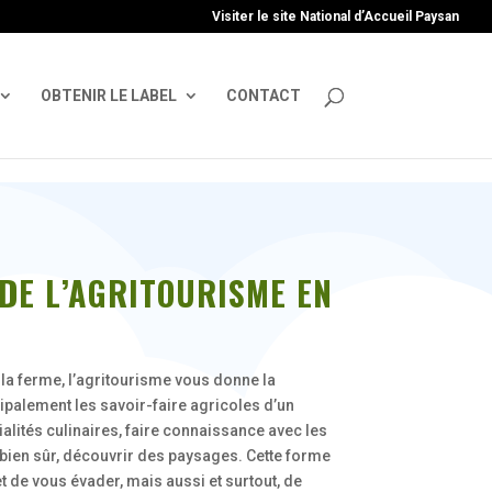
uire', 'GTM-TFCVLFN');
Visiter le site National d’Accueil Paysan
OBTENIR LE LABEL
CONTACT
DE L’AGRITOURISME EN
la ferme, l’agritourisme vous donne la
cipalement les savoir-faire agricoles d’un
ialités culinaires, faire connaissance avec les
t bien sûr, découvrir des paysages. Cette forme
 de vous évader, mais aussi et surtout, de