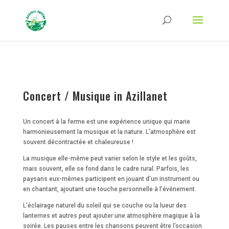
Strict-Transport-Security Content-Security-Policy X-Frame-Options X-Content-
Type-Options Referrer-Policy Permissions-Policy
ga('require', 'GTM-TFCVLFN');
Concert / Musique in Azillanet
Un concert à la ferme est une expérience unique qui marie
harmonieusement la musique et la nature. L’atmosphère est
souvent décontractée et chaleureuse !
La musique elle-même peut varier selon le style et les goûts,
mais souvent, elle se fond dans le cadre rural. Parfois, les
paysans eux-mêmes participent en jouant d’un instrument ou
en chantant, ajoutant une touche personnelle à l’événement.
L’éclairage naturel du soleil qui se couche ou la lueur des
lanternes et autres peut ajouter une atmosphère magique à la
soirée. Les pauses entre les chansons peuvent être l’occasion