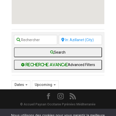
Search
Advanced Filters
Dates
Upcoming
© Accueil Paysan Occitanie Pyrénées Méditerranée
Site Map
-
Mentions Légales
-
Vie Privée - RGPD
- Avec le soutien de
Nous utilisons des cookies pour vous garantir la meilleure