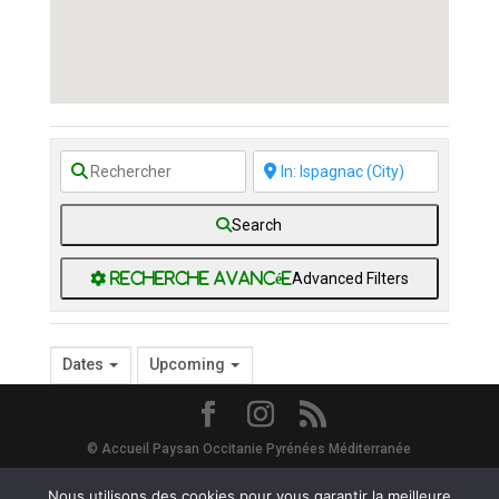
Search
Advanced Filters
Dates
Upcoming
© Accueil Paysan Occitanie Pyrénées Méditerranée
Site Map
-
Mentions Légales
-
Vie Privée - RGPD
- Avec le soutien de
Nous utilisons des cookies pour vous garantir la meilleure