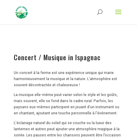
Strict-Transport-Security Content-Security-Policy X-Frame-Options X-Content-
Type-Options Referrer-Policy Permissions-Policy
ga('require', 'GTM-TFCVLFN');
Concert / Musique in Ispagnac
Un concert à la ferme est une expérience unique qui marie
harmonieusement la musique et la nature. L’atmosphère est
souvent décontractée et chaleureuse !
La musique elle-même peut varier selon le style et les goûts,
mais souvent, elle se fond dans le cadre rural. Parfois, les
paysans eux-mêmes participent en jouant d’un instrument ou
en chantant, ajoutant une touche personnelle à l’événement.
L’éclairage naturel du soleil qui se couche ou la lueur des
lanternes et autres peut ajouter une atmosphère magique à la
soirée. Les pauses entre les chansons peuvent être l’occasion