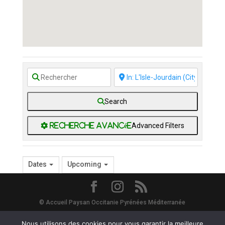
Search
Advanced Filters
Dates
Upcoming
© Accueil Paysan Occitanie Pyrénées Méditerranée
Site Map
-
Mentions Légales
-
Vie Privée - RGPD
- Avec le soutien de
Nous utilisons des cookies pour vous garantir la meilleure