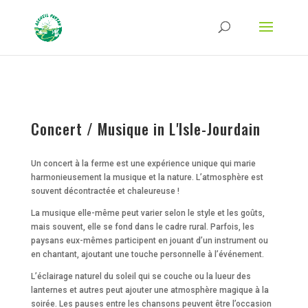
Strict-Transport-Security Content-Security-Policy X-Frame-Options X-Content-
Type-Options Referrer-Policy Permissions-Policy
ga('require', 'GTM-TFCVLFN');
Concert / Musique in L'Isle-Jourdain
Un concert à la ferme est une expérience unique qui marie
harmonieusement la musique et la nature. L’atmosphère est
souvent décontractée et chaleureuse !
La musique elle-même peut varier selon le style et les goûts,
mais souvent, elle se fond dans le cadre rural. Parfois, les
paysans eux-mêmes participent en jouant d’un instrument ou
en chantant, ajoutant une touche personnelle à l’événement.
L’éclairage naturel du soleil qui se couche ou la lueur des
lanternes et autres peut ajouter une atmosphère magique à la
soirée. Les pauses entre les chansons peuvent être l’occasion