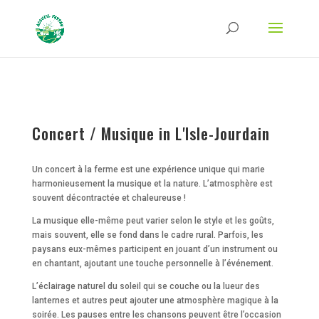
Strict-Transport-Security Content-Security-Policy X-Frame-Options X-Content-
Type-Options Referrer-Policy Permissions-Policy
ga('require', 'GTM-TFCVLFN');
Concert / Musique in L'Isle-Jourdain
Un concert à la ferme est une expérience unique qui marie
harmonieusement la musique et la nature. L’atmosphère est
souvent décontractée et chaleureuse !
La musique elle-même peut varier selon le style et les goûts,
mais souvent, elle se fond dans le cadre rural. Parfois, les
paysans eux-mêmes participent en jouant d’un instrument ou
en chantant, ajoutant une touche personnelle à l’événement.
L’éclairage naturel du soleil qui se couche ou la lueur des
lanternes et autres peut ajouter une atmosphère magique à la
soirée. Les pauses entre les chansons peuvent être l’occasion