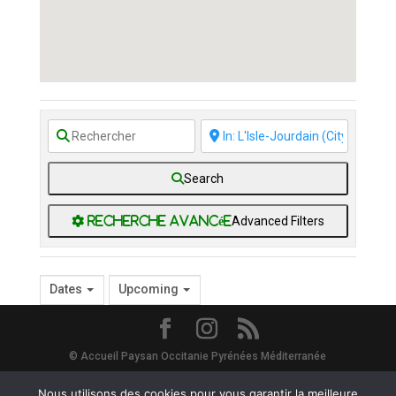
Search
Advanced Filters
Dates
Upcoming
© Accueil Paysan Occitanie Pyrénées Méditerranée
Site Map
-
Mentions Légales
-
Vie Privée - RGPD
- Avec le soutien de
Nous utilisons des cookies pour vous garantir la meilleure