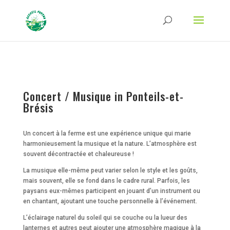
Strict-Transport-Security Content-Security-Policy X-Frame-Options X-Content-
Type-Options Referrer-Policy Permissions-Policy
ga('require', 'GTM-TFCVLFN');
Concert / Musique in Ponteils-et-
Brésis
Un concert à la ferme est une expérience unique qui marie
harmonieusement la musique et la nature. L’atmosphère est
souvent décontractée et chaleureuse !
La musique elle-même peut varier selon le style et les goûts,
mais souvent, elle se fond dans le cadre rural. Parfois, les
paysans eux-mêmes participent en jouant d’un instrument ou
en chantant, ajoutant une touche personnelle à l’événement.
L’éclairage naturel du soleil qui se couche ou la lueur des
lanternes et autres peut ajouter une atmosphère magique à la