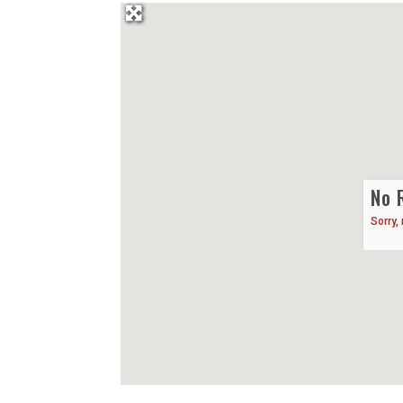
No 
Sorry,