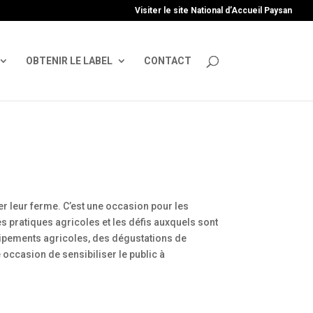
uire', 'GTM-TFCVLFN');
Visiter le site National d’Accueil Paysan
OBTENIR LE LABEL
CONTACT
er leur ferme. C’est une occasion pour les
es pratiques agricoles et les défis auxquels sont
uipements agricoles, des dégustations de
 occasion de sensibiliser le public à