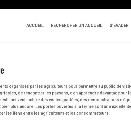
 X-Content-Type-Options Referrer-Policy Permissions-Policy
ga('req
ACCUEIL
RECHERCHER UN ACCUEIL
S’ÉVADER
me
nts organisés par les agriculteurs pour permettre au public de visit
 agricoles, de rencontrer les paysans, d’en apprendre davantage sur l
ents peuvent inclure des visites guidées, des démonstrations d’éq
t bien plus encore. Les portes ouvertes à la ferme sont une excellente
rcer les liens entre les agriculteurs et les consommateurs.