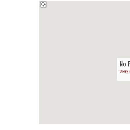
No 
Sorry,