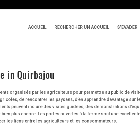
 X-Content-Type-Options Referrer-Policy Permissions-Policy
ga('req
ACCUEIL
RECHERCHER UN ACCUEIL
S’ÉVADER
e in Quirbajou
nts organisés par les agriculteurs pour permettre au public de visit
 agricoles, de rencontrer les paysans, d’en apprendre davantage sur l
ents peuvent inclure des visites guidées, des démonstrations d’éq
t bien plus encore. Les portes ouvertes à la ferme sont une excellente
rcer les liens entre les agriculteurs et les consommateurs.