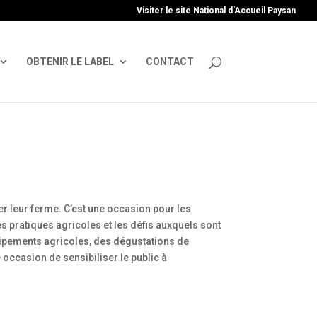
uire', 'GTM-TFCVLFN');
Visiter le site National d’Accueil Paysan
OBTENIR LE LABEL
CONTACT
er leur ferme. C’est une occasion pour les
es pratiques agricoles et les défis auxquels sont
uipements agricoles, des dégustations de
 occasion de sensibiliser le public à