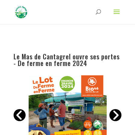
Strict-Transport-Security Content-Security-Policy X-Frame-Options X-Content-
Type-Options Referrer-Policy Permissions-Policy
ga('require', 'GTM-TFCVLFN');
Le Mas de Cantagrel ouvre ses portes
- De ferme en ferme 2024