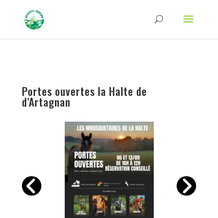
Strict-Transport-Security Content-Security-Policy X-Frame-Options X-Content-
Type-Options Referrer-Policy Permissions-Policy
ga('require', 'GTM-TFCVLFN');
Portes ouvertes la Halte de
d'Artagnan