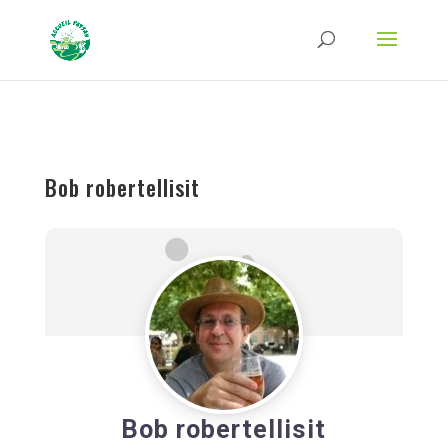
Strict-Transport-Security Content-Security-Policy X-Frame-Options X-Content-
Type-Options Referrer-Policy Permissions-Policy
ga('require', 'GTM-TFCVLFN');
Bob robertellisit
Bob robertellisit