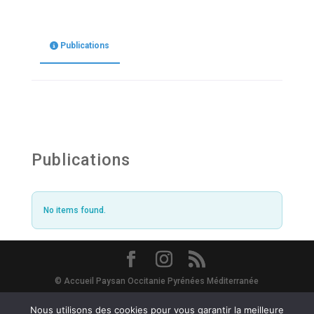
Publications
Publications
No items found.
© Accueil Paysan Occitanie Pyrénées Méditerranée
Site Map
-
Mentions Légales
-
Vie Privée - RGPD
- Avec le soutien de
Nous utilisons des cookies pour vous garantir la meilleure