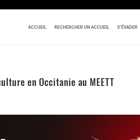
 X-Content-Type-Options Referrer-Policy Permissions-Policy
ga('req
ACCUEIL
RECHERCHER UN ACCUEIL
S’ÉVADER
iculture en Occitanie au MEETT