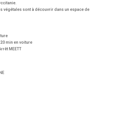
ccitanie.
ns végétales sont à découvrir dans un espace de
iture
/ 20 min en voiture
 Arrêt MEETT
NNE