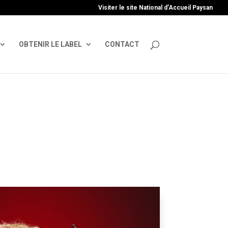
uire', 'GTM-TFCVLFN');
Visiter le site National d’Accueil Paysan
OBTENIR LE LABEL
CONTACT