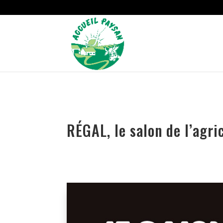
Strict-Transport-Security Content-Security-Policy X-Frame-Options
RÉGAL, le salon de l’agr