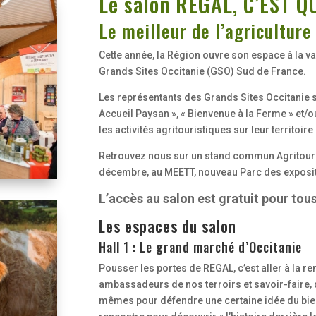
Le salon REGAL, C’EST Q
Le meilleur de l’agriculture
Cette année, la Région ouvre son espace à la val
Grands Sites Occitanie (GSO) Sud de France.
Les représentants des Grands Sites Occitanie 
Accueil Paysan », « Bienvenue à la Ferme » et/o
les activités agritouristiques sur leur territoire
Retrouvez nous sur un stand commun Agritouri
décembre, au MEETT, nouveau Parc des exposit
L’accès au salon est gratuit pour tous
Les espaces du salon
Hall 1 : Le grand marché d’Occitanie
Pousser les portes de REGAL, c’est aller à la r
ambassadeurs de nos terroirs et savoir-faire, 
mêmes pour défendre une certaine idée du bien