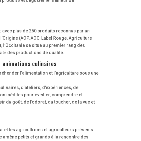
e produit » et déguster le meilleur de
 : avec plus de 250 produits reconnus par un
de l’Origine (AOP, AOC, Label Rouge, Agriculture
 l’Occitanie se situe au premier rang des
ité́ des productions de qualité.
t animations culinaires
réhender l’alimentation et l’agriculture sous une
linaires, d’ateliers, d’expériences, de
ion inédites pour éveiller, comprendre et
sir du goût, de l’odorat, du toucher, de la vue et
ur et les agricultrices et agriculteurs présents
e amène petits et grands à la rencontre des