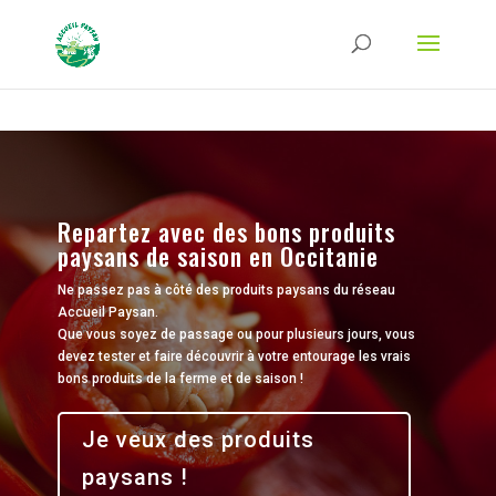
Strict-Transport-Security Content-Security-Policy X-Frame-Options X-Content-
Type-Options Referrer-Policy Permissions-Policy
ga('require', 'GTM-TFCVLFN');
Repartez avec des bons produits
paysans de saison en Occitanie
Ne passez pas à côté des produits paysans du réseau
Accueil Paysan.
Que vous soyez de passage ou pour plusieurs jours, vous
devez tester et faire découvrir à votre entourage les vrais
bons produits de la ferme et de saison !
Je veux des produits
paysans !