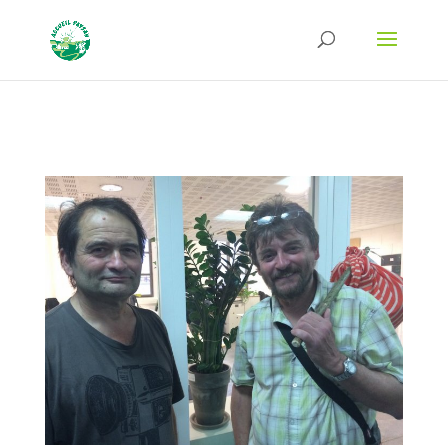
Strict-Transport-Security Content-Security-Policy X-Frame-Options X-Content-
Type-Options Referrer-Policy Permissions-Policy
ga('require', 'GTM-TFCVLFN');