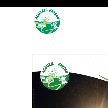
Strict-Transport-Security Content-Security-Policy X-Frame-Options