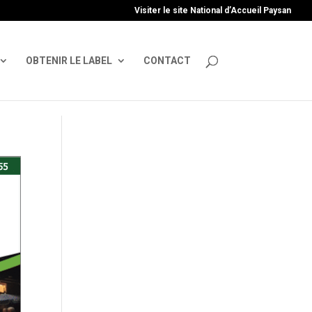
uire', 'GTM-TFCVLFN');
Visiter le site National d’Accueil Paysan
OBTENIR LE LABEL
CONTACT