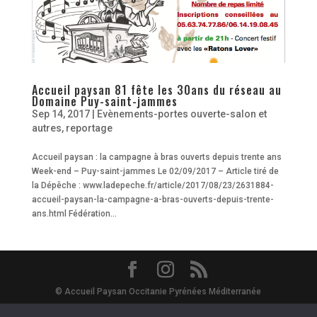
Accueil paysan 81 fête les 30ans du réseau au
Domaine Puy-saint-jammes
Sep 14, 2017
|
Evènements-portes ouverte-salon et
autres
,
reportage
Accueil paysan : la campagne à bras ouverts depuis trente ans
Week-end – Puy-saint-jammes Le 02/09/2017 – Article tiré de
la Dépêche : www.ladepeche.fr/article/2017/08/23/2631884-
accueil-paysan-la-campagne-a-bras-ouverts-depuis-trente-
ans.html Fédération...
© Accueil Paysan Occitanie Pyrénées Méditerranée
Site Map
-
Mentions Légales
-
Vie Privée - RGPD
- Avec le soutien de