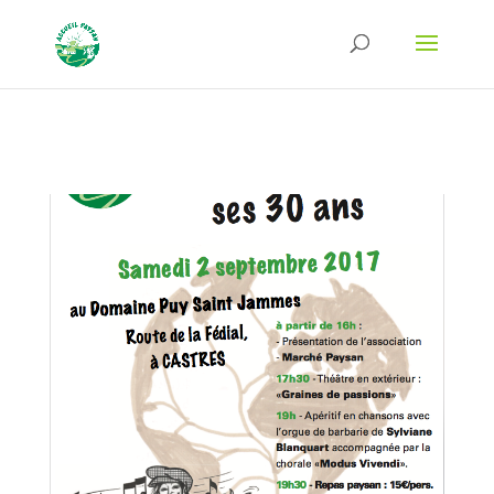
Strict-Transport-Security Content-Security-Policy X-Frame-Options X-Content-
Type-Options Referrer-Policy Permissions-Policy
ga('require', 'GTM-TFCVLFN');