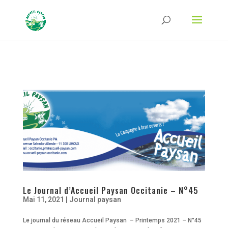
Strict-Transport-Security Content-Security-Policy X-Frame-Options X-Content-
Type-Options Referrer-Policy Permissions-Policy
ga('require', 'GTM-TFCVLFN');
Le Journal d’Accueil Paysan Occitanie – N°45
Mai 11, 2021
|
Journal paysan
Le journal du réseau Accueil Paysan – Printemps 2021 – N°45