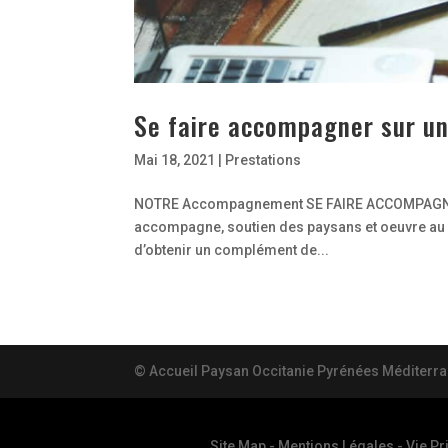
Se faire accompagner sur un
Mai 18, 2021
|
Prestations
NOTRE Accompagnement SE FAIRE ACCOMPAGNER p
accompagne, soutien des paysans et oeuvre au dé
d’obtenir un complément de...
© Accueil Paysan Occitanie Pyrénées Méditerr
Site Map
-
Mentions Légales
-
Vie Pr