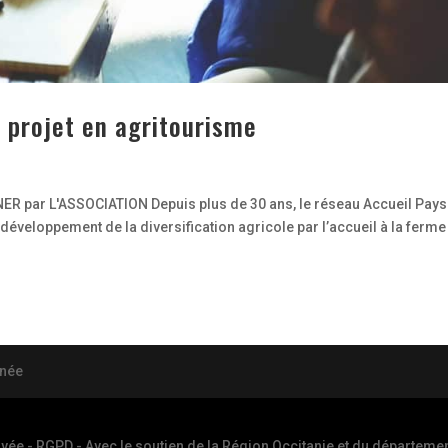
 projet en agritourisme
ar L'ASSOCIATION Depuis plus de 30 ans, le réseau Accueil Pay
veloppement de la diversification agricole par l’accueil à la ferme 
anée
ivée - RGPD
- Avec le soutien de la Région Occitanie et du département