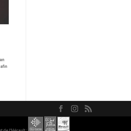
san
afin
 de l'Hérault :