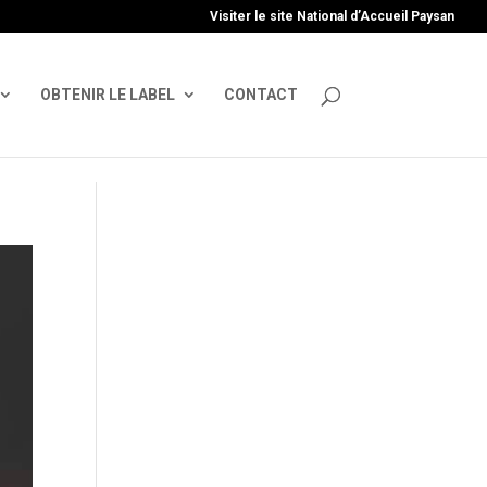
uire', 'GTM-TFCVLFN');
Visiter le site National d’Accueil Paysan
OBTENIR LE LABEL
CONTACT