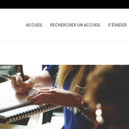
 X-Content-Type-Options Referrer-Policy Permissions-Policy
ga('req
ACCUEIL
RECHERCHER UN ACCUEIL
S’ÉVADER