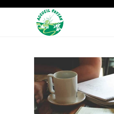
Strict-Transport-Security Content-Security-Policy X-Frame-Options