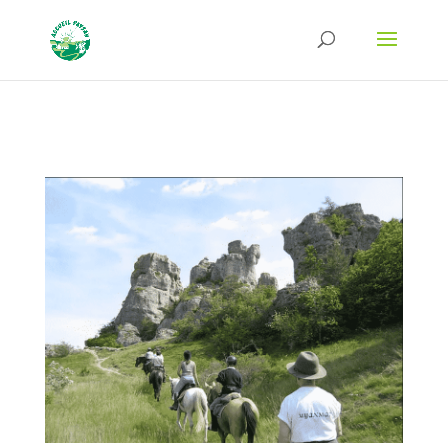
Strict-Transport-Security Content-Security-Policy X-Frame-Options X-Content-
Type-Options Referrer-Policy Permissions-Policy
ga('require', 'GTM-TFCVLFN');