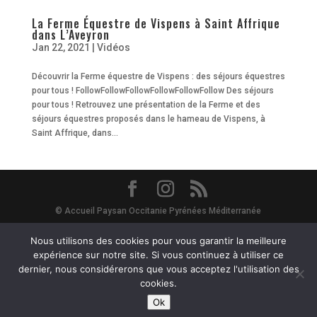
La Ferme Équestre de Vispens à Saint Affrique
dans L’Aveyron
Jan 22, 2021
|
Vidéos
Découvrir la Ferme équestre de Vispens : des séjours équestres
pour tous ! FollowFollowFollowFollowFollowFollow Des séjours
pour tous ! Retrouvez une présentation de la Ferme et des
séjours équestres proposés dans le hameau de Vispens, à
Saint Affrique, dans...
© Accueil Paysan Occitanie Pyrénées Méditerranée
Site Map
-
Mentions Légales
-
Vie Privée - RGPD
- Avec le soutien de
Nous utilisons des cookies pour vous garantir la meilleure
expérience sur notre site. Si vous continuez à utiliser ce
dernier, nous considérerons que vous acceptez l'utilisation des
la Région Occitanie et du département de l'Hérault :
cookies.
Ok