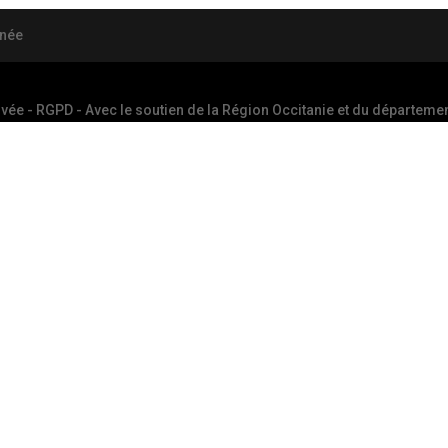
anée
ivée - RGPD
- Avec le soutien de la Région Occitanie et du département