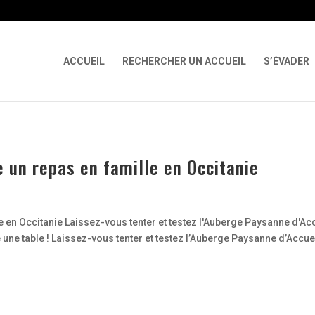
 X-Content-Type-Options Referrer-Policy Permissions-Policy
ga('req
ACCUEIL
RECHERCHER UN ACCUEIL
S’ÉVADER
 un repas en famille en Occitanie
 en Occitanie Laissez-vous tenter et testez l'Auberge Paysanne d'Ac
une table ! Laissez-vous tenter et testez l’Auberge Paysanne d’Accue