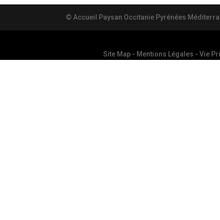
© Accueil Paysan Occitanie Pyrénées Méditerr
Site Map
-
Mentions Légales
-
Vie Pr