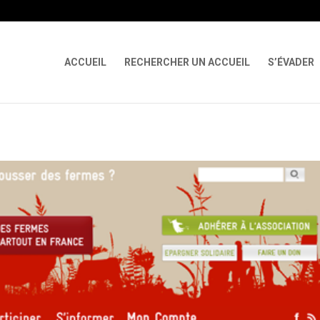
 X-Content-Type-Options Referrer-Policy Permissions-Policy
ga('req
ACCUEIL
RECHERCHER UN ACCUEIL
S’ÉVADER