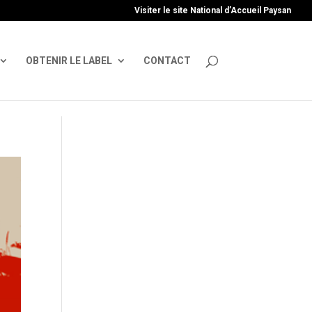
uire', 'GTM-TFCVLFN');
Visiter le site National d’Accueil Paysan
OBTENIR LE LABEL
CONTACT