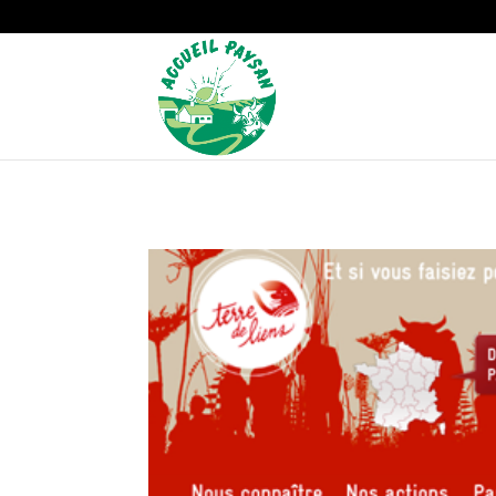
Strict-Transport-Security Content-Security-Policy X-Frame-Options