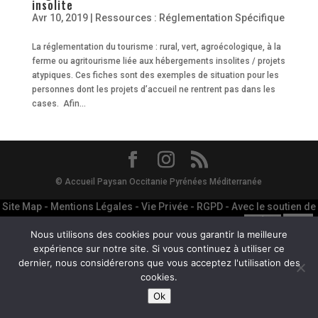
insolite
Avr 10, 2019
|
Ressources : Réglementation Spécifique
La réglementation du tourisme : rural, vert, agroécologique, à la
ferme ou agritourisme liée aux hébergements insolites / projets
atypiques. Ces fiches sont des exemples de situation pour les
personnes dont les projets d’accueil ne rentrent pas dans les
cases. Afin...
© Accueil Paysan Occitanie Pyrénées Méditerranée
Site Map
-
Mentions Légales
-
Vie Privée - RGPD
- Avec le soutien de
Nous utilisons des cookies pour vous garantir la meilleure
la Région Occitanie et du département de l'Hérault :
expérience sur notre site. Si vous continuez à utiliser ce
dernier, nous considérerons que vous acceptez l'utilisation des
cookies.
Ok