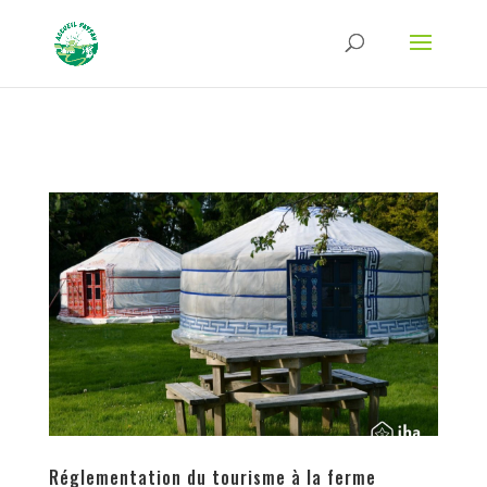
Strict-Transport-Security Content-Security-Policy X-Frame-Options X-Content-
Type-Options Referrer-Policy Permissions-Policy
ga('require', 'GTM-TFCVLFN');
Réglementation du tourisme à la ferme