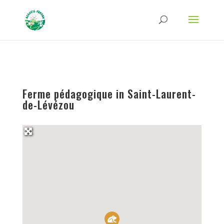
Strict-Transport-Security Content-Security-Policy X-Frame-Options X-Content-
Type-Options Referrer-Policy Permissions-Policy
ga('require', 'GTM-TFCVLFN');
Ferme pédagogique in Saint-Laurent-
de-Lévézou