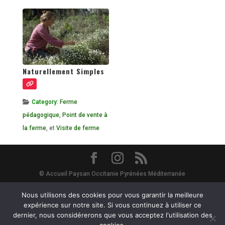
Naturellement Simples
Category:
Ferme
pédagogique
,
Point de vente à
la ferme
, et
Visite de ferme
© Accueil Paysan Occitanie Pyrénées Méditerranée
Site Map
-
Mentions Légales
-
Vie Privée - RGPD
- Avec le soutien de
Nous utilisons des cookies pour vous garantir la meilleure
expérience sur notre site. Si vous continuez à utiliser ce
dernier, nous considérerons que vous acceptez l'utilisation des
la Région Occitanie et du département de l'Hérault :