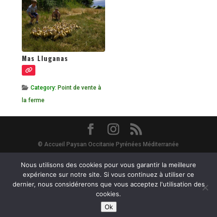
Mas Lluganas
Category:
Point de vente à
la ferme
© Accueil Paysan Occitanie Pyrénées Méditerranée
Site Map
-
Mentions Légales
-
Vie Privée - RGPD
- Avec le soutien de
Nous utilisons des cookies pour vous garantir la meilleure
expérience sur notre site. Si vous continuez à utiliser ce
dernier, nous considérerons que vous acceptez l'utilisation des
la Région Occitanie et du département de l'Hérault :
cookies.
Ok