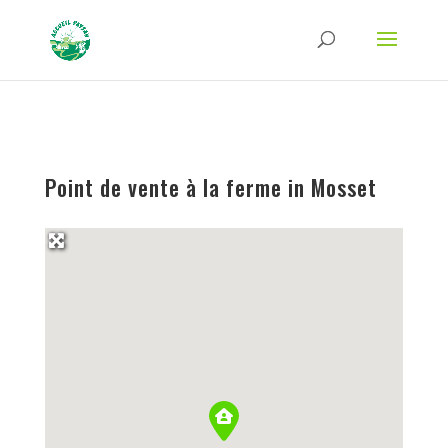
Strict-Transport-Security Content-Security-Policy X-Frame-Options X-Content-
Type-Options Referrer-Policy Permissions-Policy
ga('require', 'GTM-TFCVLFN');
Point de vente à la ferme in Mosset