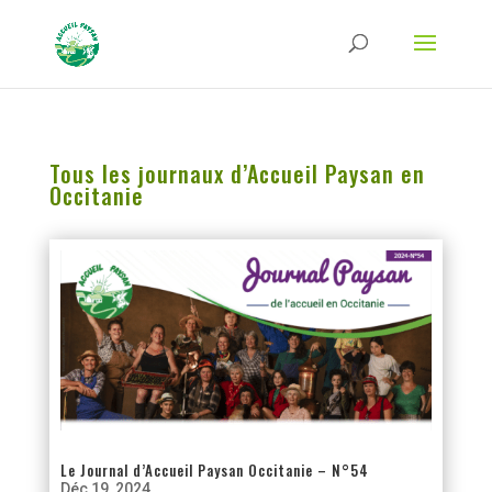
Strict-Transport-Security Content-Security-Policy X-Frame-Options X-Content-
Type-Options Referrer-Policy Permissions-Policy
ga('require', 'GTM-TFCVLFN');
Tous les journaux d’Accueil Paysan en
Occitanie
Le Journal d’Accueil Paysan Occitanie – N°54
Déc 19, 2024