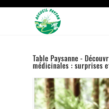
Strict-Transport-Security Content-Security-Policy X-Frame-Options
Table Paysanne - Découvr
médicinales : surprises 