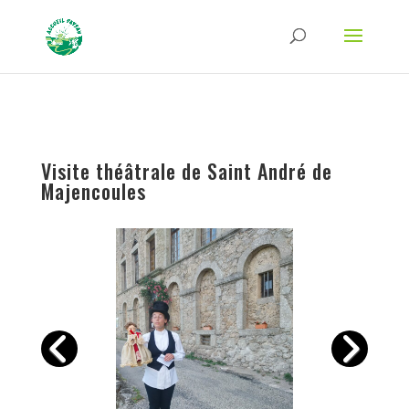
Strict-Transport-Security Content-Security-Policy X-Frame-Options X-Content-
Type-Options Referrer-Policy Permissions-Policy
ga('require', 'GTM-TFCVLFN');
Visite théâtrale de Saint André de
Majencoules