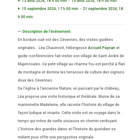
13 août 2024, 18 h 00 min
-
19 août 2024, 18 h 00 min
15 septembre 2024, 17 h 00 min
-
21 septembre 2024, 18
h 00 min
Description de l'événement:
En bordure sud-est des Cévennes, des visites guidées
originales… Léa Chaumont, hébergeuse
Accueil Paysan
et
guide-conférencière fait visiter son village de Saint André de
Majencoules. Ce petit village au charme fou est perché à flan
de montagne et domine les terrasses de culture des oignons
doux des Cévennes.
De l’église à l’ancienne filature, en passant par le château,
Léa propose une visite historique et théâtrale. Munie de sa
marionnette Madeleine, elle raconte l’histoire du village de
façon ludique et vivante. Cette visite est un voyage dans le
temps qui mène de ruelle sinueuse en chemin verdoyant.
L’histoire des grandes dates et l’histoire du quotidien se
mêlent pour offrir une perspective originale.