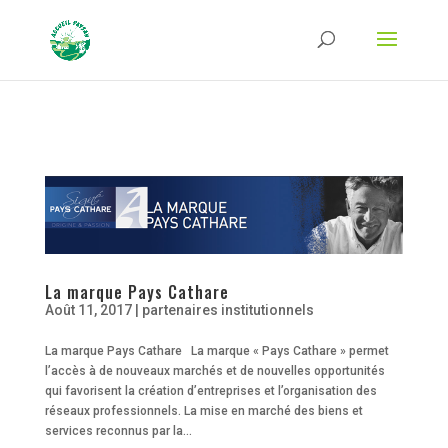
Strict-Transport-Security Content-Security-Policy X-Frame-Options X-Content-
Type-Options Referrer-Policy Permissions-Policy
ga('require', 'GTM-TFCVLFN');
La marque Pays Cathare
Août 11, 2017
|
partenaires institutionnels
La marque Pays Cathare La marque « Pays Cathare » permet
l’accès à de nouveaux marchés et de nouvelles opportunités
qui favorisent la création d’entreprises et l’organisation des
réseaux professionnels. La mise en marché des biens et
services reconnus par la...