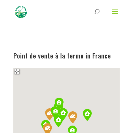
Strict-Transport-Security Content-Security-Policy X-Frame-Options X-Content-
Type-Options Referrer-Policy Permissions-Policy
ga('require', 'GTM-TFCVLFN');
Point de vente à la ferme in France