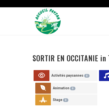
Strict-Transport-Security Content-Security-Policy X-Frame-Options
SORTIR EN OCCITANIE in 
Activités paysannes
0
Animation
0
Stage
0