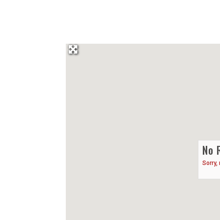
No 
Sorry,