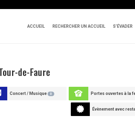
 X-Content-Type-Options Referrer-Policy Permissions-Policy
ga('req
ACCUEIL
RECHERCHER UN ACCUEIL
S’ÉVADER
Tour-de-Faure
Concert / Musique
0