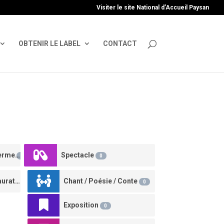
uire', 'GTM-TFCVLFN');
Visiter le site National d’Accueil Paysan
OBTENIR LE LABEL
CONTACT
Portes ouvertes à la ferme
Spectacle
0
0
Évènement avec restauration
Chant / Poésie / Conte
0
0
Exposition
0